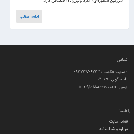
سرزمین اسطوره‌ای» داود وکیل‌زاده اختصاص دارد.
ادامه مطلب
تماس
- سایت عکاسی: 09373876743
پاسخگویی: ۹ تا ۱۴
ایمیل: info@akkasee.com
راهنما
نقشه سایت
درباره و شناسنامه