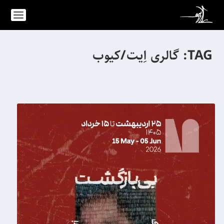
TAG:
گالری اِیت/کیوب