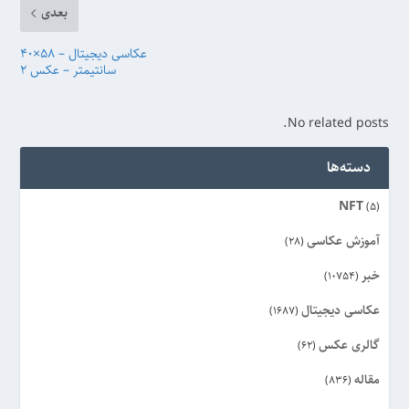
بعدی
عکاسی دیجیتال – 58×40
سانتیمتر – عکس 2
No related posts.
دسته‌ها
NFT
(5)
آموزش عکاسی
(28)
خبر
(10754)
عکاسی دیجیتال
(1687)
گالری عکس
(62)
مقاله
(836)