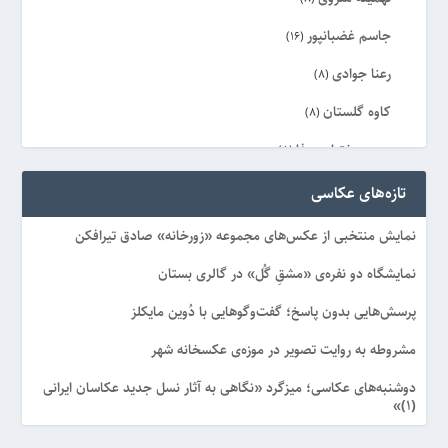
جاسم غضبانپور
(16)
رعنا جوادی
(8)
کاوه گلستان
(8)
مجید بختیاری وفا
(8)
محسن یزدی پور
(8)
تازه‌های عکاسی
مزدک عیاری
(7)
نمایش منتخبی از عکس‌های مجموعه «زورخانه» صادق تیرافکن
مهدی وثوق نیا
(8)
نمایشگاه دو نفره‌ی «مشقِ گُل» در گالری بستان
جشنواره اردییهشت هرمزگان 88
پرسش‌هایی بدون پاسخ؛ گفت‌وگوهایی با دُوین مایکلز
(64)
جشنواره بین‌المللی عکس رژان
مشروطه به روایت تصویر در موزه‌ی عکسخانه شهر
(81)
جشنواره زنان و زندگی‌ شهری
دوشنبه‌های عکاسی؛ میزگرد «نگاهی به آثار نسل جدید عکاسان ایرانی
(168)
(۱)»
جشنواره سفرنگاری ناصرخسرو
(136)