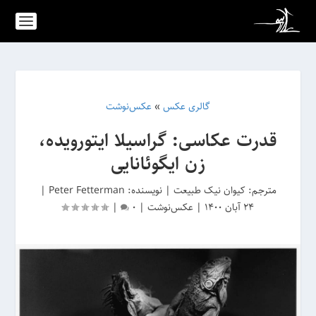
گالری عکس
»
عکس‌نوشت
قدرت عکاسی: گراسیلا ایتورویده،
زن ایگوئانایی
مترجم:
کیوان نیک طبیعت
|
نویسنده: Peter Fetterman
|
24 آبان 1400
|
عکس‌نوشت
|
0
|