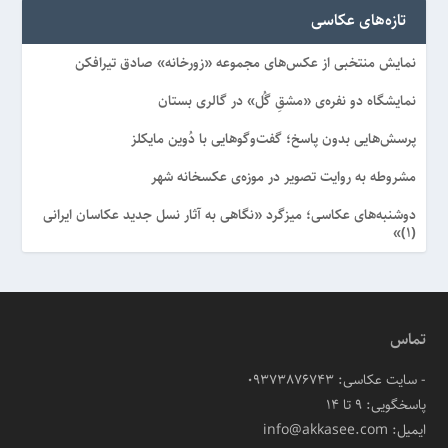
تازه‌های عکاسی
نمایش منتخبی از عکس‌های مجموعه «زورخانه» صادق تیرافکن
نمایشگاه دو نفره‌ی «مشقِ گُل» در گالری بستان
پرسش‌هایی بدون پاسخ؛ گفت‌وگوهایی با دُوین مایکلز
مشروطه به روایت تصویر در موزه‌ی عکسخانه شهر
دوشنبه‌های عکاسی؛ میزگرد «نگاهی به آثار نسل جدید عکاسان ایرانی
(۱)»
تماس
- سایت عکاسی: 09373876743
پاسخگویی: ۹ تا ۱۴
ایمیل: info@akkasee.com