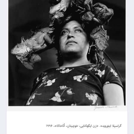
گراسیلا ایتورویده. «زن ایگوئانایی، خوچیتان، اُئاخاکا»، 1996