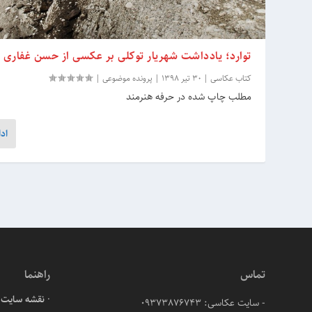
توارد؛ یادداشت شهریار توکلی بر عکسی از حسن غفاری
کتاب عکاسی
|
30 تیر 1398
|
پرونده موضوعی
|
مطلب چاپ شده در حرفه هنرمند
اد
تماس
راهنما
نقشه سایت
- سایت عکاسی: 09373876743