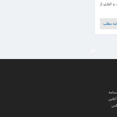
و انواری از
امه مطلب
سنامه
لاین
کس