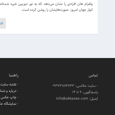
ولفرام هان افرادی را نشان می‌دهد که به نور دوربین خیره شده‌اند 
انوار جهان امروز، صورت‌هایشان را روشن کرده است.
اد
تماس
راهنما
نقشه سایت
- سایت عکاسی: 09373876743
درباره و شنا
پاسخگویی: ۹ تا ۱۴
چاپ عکس آن
ایمیل: info@akkasee.com
نمایشگاه ع