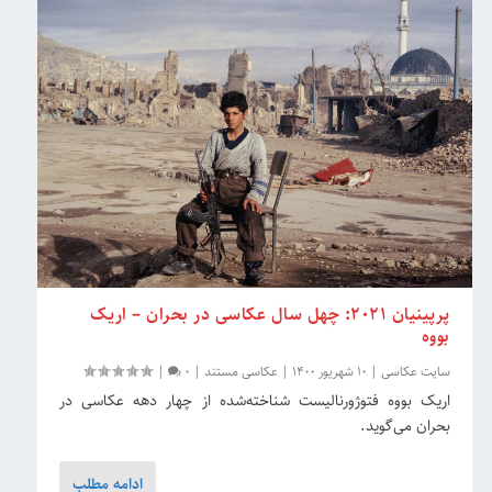
پرپینیان 2021: چهل سال عکاسی در بحران – اریک
بووه
سایت عکاسی
|
10 شهریور 1400
|
عکاسی مستند
|
0
|
اریک بووه فتوژورنالیست شناخته‌شده از چهار دهه عکاسی در
بحران می‌گوید.
ادامه مطلب