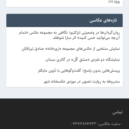
ویژه
(8)
تازه‌های عکاسی
روان‌گردان‌ها در وضعیتی ابژکتیو؛ نگاهی به مجموعه عکس «تمام
آن‌چه می‌توانید حس کنید» اثر سارا شونفلد
نمایش منتخبی از عکس‌های مجموعه «زورخانه» صادق تیرافکن
نمایشگاه دو نفره‌ی «مشقِ گُل» در گالری بستان
پرسش‌هایی بدون پاسخ؛ گفت‌وگوهایی با دُوین مایکلز
مشروطه به روایت تصویر در موزه‌ی عکسخانه شهر
تماس
- سایت عکاسی: 09373876743