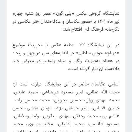
نمایشگاه گروهی عکس «پلی گون» عصر روز شنبه چهارم
تیر ماه 1401 با حضور عکاسان و علاقه‌مندان هنر عکاسی در
نگارخانه فرهنگ قم افتتاح شد.
در این نمایشگاه 32 قطعه عکس با محوریت موضوع
«دریاچه حوض سلطان» در اندازه‌های سی در چهل و پنجاه
در هفتاد به‌صورت رنگی و سیاه‌ وسفید در معرض دید
علاقه‌مندان قرار گرفته است.
اسامی عکاسان حاضر در این نمایشگاه عبارت است از:
حجت الله عطایی، امیر مسعود عربشاهی، حمید عابدی،
محمد مهدی ورال، حسین بحرینی، محمد محسن زاد،
حسین قدیانی، امیر حسامی نژاد، مهدی بخشی، حسن
هاشم پور، محمد وحدتی، مهدی یـعقوبـی، رضــا رمــضانی،
مســعود قـائــــمی، مـحمد لطــیفی، مخلد موسوی، محمد
صفدری، جواد اسماعیلی، شیما عابدین، راضیه اخلاقی،