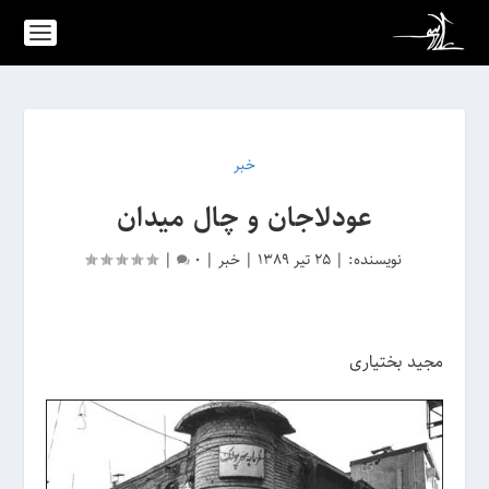
خبر
عودلاجان و چال میدان
نویسنده:
|
25 تیر 1389
|
خبر
|
0
|
مجید بختیاری