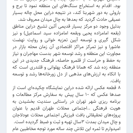
بود. اقدام به استخراج سنگ‌های این منطقه نمود تا برج و
باروئی به دور شهربنا کند، در نتیجه دراین محل چاله بسیار
عمیقی حادث گردید که بعدها به چال میدان معروف شد.
بدلیل وجود دو مرکز بسیار قدیمی آئین تشیع دراین مناطق
(بقعه امامزاده یحیی وبقعه امامزاده سید اسماعیل) و نیز
شکل گیری و توسعه آیین تعزیه خوانی و روایت نهضت
عاشورا و نیز تمرکز مراکز اقتصادی آن زمان محله بازار در
مجاورت این منطقه و رشد توسعه شهر بدست مهاجران و نیاز
به حفظ و حراست از قلمرو حاصله، فرهنگ جدیدی در این
منطقه زده شد که همانا فرهنگ پهلوانی و قلندری است که
با اتکاء به ارزش‌های مذهبی از دل زورخانه‌ها رشد و توسعه
یافت.
8 قطعه عکس ارائه شده دراین نمایشگاه چکیده‌ای است از
صدها عکس که 10 سال پیش به سفارش مرکز مطالعات و
برنامه ریزی شهر تهران در راستایی سندیت بخشیدن به
هویت فرهنگی ..اجتماعی محلات طهران قدیم با عنوان
پروژه‌های تحقیقاتی بافت فیزیکی اجتماعی محلات عودلاجان
و چال میدان بمدت 3سال تهیه و ثبت و ضبط گردیده است.
امیدوارم تا ثمره این تلاش چند ساله مورد توجه مخاطبین عام