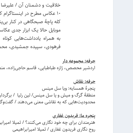
خلاقیت و دشمنان آن / علیرضا 
۱۰ عکاس مطرح در اینستاگرام که شما باید دنبال کنید / برگردان: بیتا ریحانی
کله پاچهٔ صبحگاهی در کنار بی‌ینا
موبایل حالا یک ابزار جدی عک
به همراه یادداشت‌هایی کوتاه 
فرهودی، سپیده جمشیدی، محم
حرفه: مجموعه دار
اردشیر محصص، ژازه طباطبایی، قاسم حاجی‌زاده، من
حرفه: نقاش
پنجرهٔ همسایه: ویا سل مینس
منطقهٔ گرگ و میش و یا سل مینس/ لین رلیا / برگردان
محدودیت‌هایی که به نقاشی معنی می‌دهند / گفت‌و
پنجره ما: فریدون غفاری
هنرمندان برای چه خود نگاری می‌کنند؟ / ثمیلا امیراب
روح نگاری فریدون غفاری / ثمیلا امیرابراهیمی