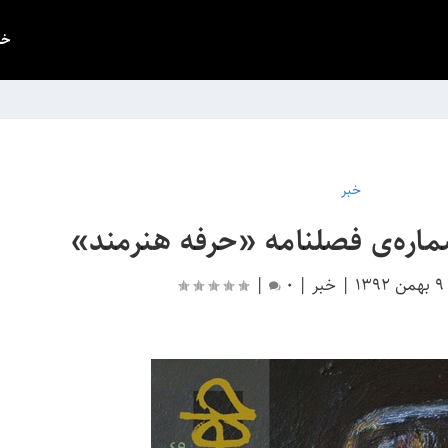
خب
خبر
اره‌ی فصلنامه «حرفه هنرمند»
9 بهمن 1392
|
خبر
|
0
|