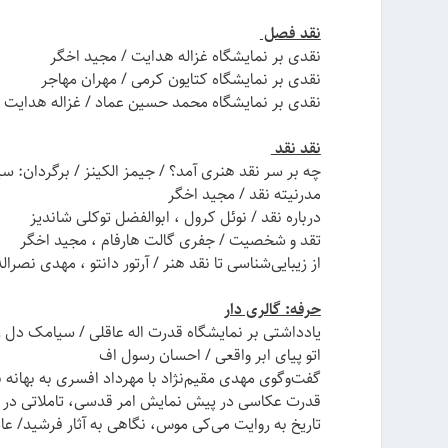
نقد فصل
نقدی بر نمایشگاه غزاله هدایت / مجید اخگر
نقدی بر نمایشگاه کتایون کرمی / مهران مهاجر
نقدی بر نمایشگاه محمد حسین عماد / غزاله هدایت
نقد نقد
چه بر سر نقد هنری آمد؟ / جیمز الکینز / برگردان: س
مدرنیته نقد / مجید اخگر
درباره نقد / نوئل کرول ، ابوالفضل توکلی شاندیز
تقد و شخصیت / جفری گالت هارفام ، مجید اخگر
از زیبایی‌شناسی تا نقد هنر / آرتور دانتو ، مهدی نصراله‌
حرفه: گالری دار
یادداشتی بر نمایشگاه قدرت اله عاقلی / سیامک دل ز
اتو پیای ابر واقعی / احسان رسول اف
گفت‌و‌گوی مهدی مقیم‌نژاد با مهرداد افسری به بهانه
قدرت عکاسی در پیش نمایش امر قدسی، تاملاتی در 
تاریخ به روایت می‌کی موس، نگاهی به آثار فرشید/ 