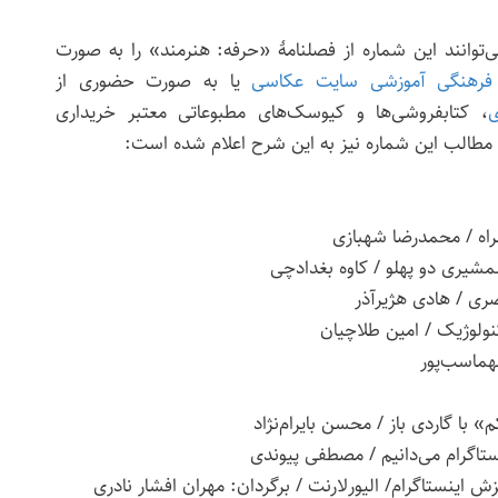
‌توانند این شماره از فصلنامهٔ «حرفه: هنرمند» را به صورت
فرهنگی آموزشی سایت عکاسی
یا به صورت حضوری از
ی
، کتابفروشی‌ها و کیوسک‌های مطبوعاتی معتبر خریداری
 مطالب این شماره نیز به این شرح اعلام شده است:
راه / محمدرضا شهبازی
شیری دو پهلو / کاوه بغدادچی
صری / هادی هژیرآذر
نولوژیک / امین طلاچیان
ماسب‌پور
 با گاردی باز / محسن بایرام‌نژاد
نستاگرام می‌دانیم / مصطفی پیوندی
یزش اینستاگرام/ الیورلارنت / برگردان: مهران افشار نادری