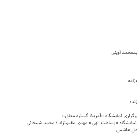
یدمحمد آوینی
زاده
نده
 برگزاری نمایشگاه «آمریکا گستره معلق»
نمایشگاه «وساطت الهی» مهدی مقیم‌نژاد / محمد شمخانی
عادل هاشمی