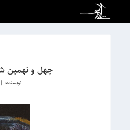
چهل و نهمین شم
نویسنده:
|