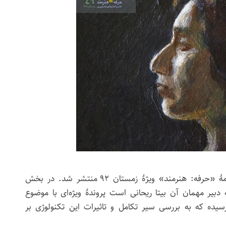
چهل و نهمین شمارهٔ فصلنامهٔ «حرفه: هنرمند» ویژهٔ زمستان ۹۲ منتشر شد. در بخش
یر مهمان آن بیتا ریحانی است پروندهٔ ویژه‌ای با موضوع
یده که به بررسی سیر تکامل و تاثیرات این تکنولوژی بر