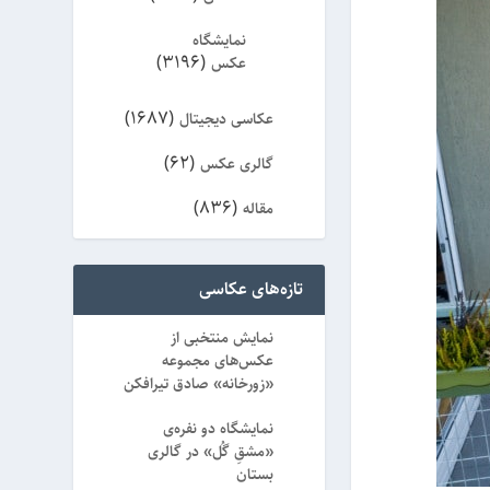
نمایشگاه
(3196)
عکس
(1687)
عکاسی دیجیتال
(62)
گالری عکس
(836)
مقاله
(8)
ویژه
تازه‌های عکاسی
نمایش منتخبی از
عکس‌های مجموعه
«زورخانه» صادق تیرافکن
نمایشگاه دو نفره‌ی
«مشقِ گُل» در گالری
بستان