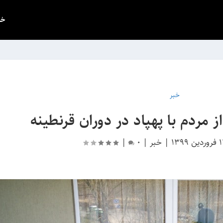
خب
خبر
 مردم با پهپاد در دوران قرنطینه
دین 1399
|
خبر
|
0
|