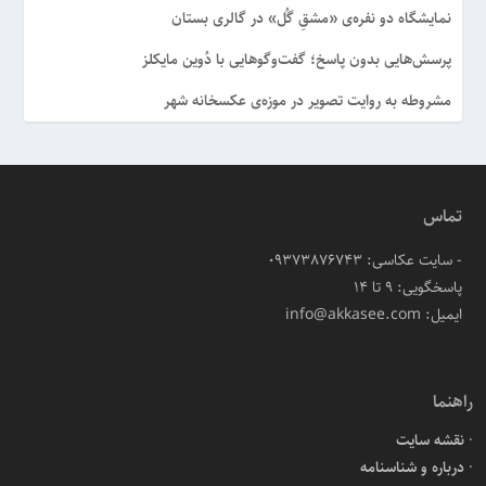
نمایشگاه دو نفره‌ی «مشقِ گُل» در گالری بستان
پرسش‌هایی بدون پاسخ؛ گفت‌وگوهایی با دُوین مایکلز
مشروطه به روایت تصویر در موزه‌ی عکسخانه شهر
تماس
- سایت عکاسی: 09373876743
پاسخگویی: ۹ تا ۱۴
ایمیل: info@akkasee.com
راهنما
نقشه سایت
درباره و شناسنامه