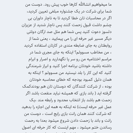
ما میخواهیم انشاالله کارها خوب پیش رود. دوست من
شما برای شرکت در یک جشنواره مبلغی تعیین کردید،
اگر در محاسبات تان خطا کردید تا به ناچار داوران بی
چشم داشت قبول زحمت کنند پس ناچار شدید از عزیزان
دلسوز دعوت کنید پس شما هم مثل صد ارگان دولتی
دیگر مسیر غیر حرفه ای را می پیمایید ، یعنی شما از
روابطتان به جای ضابطه مندی در کارتان استفاده کردید
، من مخاطب مسوولم؟ اینکه به جای مجری شما در
مراسم اختتامیه من رو سر پا نگهدارید و اصرار و ابرام
داشته باشید خودتان برنامه اجرا کنید و ابراز شرمندگی
کنید که این کار را بلد نیستید من مسوولم ؟ اینکه به
همان دلیل کمبود بودجه که خطای محاسبه خودتان
بوده ، از شرکت کنندگان که دوستان تان هم بودندکمک
گرفته اید ( باند بازی که همیشه نباید منفعت باشد اگر
زحمت هم باشد باز انتخاب محدود و رابطه مند ،یک
عمل غیر حرفه ایست) نه اینکه به همه این اجازه را بدهید
که شرکت کنند همان رانت بازی رایج است ، دوست من
رانت و باند با زحمت دادن شروع میشود بعدا به رحمت
رساندن ختم میشود ، مهم اینست که کار حرفه ای اصول