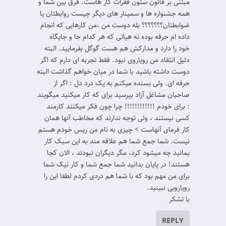
مبتنی بر قانون ستون فقرات کار هاست. فرق بین شما و
همه جشنواره ها و سمینار های دیگر چیست روابطتان یا
ضوابطتان؟؟؟؟؟؟؟ بله دوست من ،من کارهایی که انجام
داده ام حرفه بوده نه هیاتی که هر کدام جا و جایگاه
خود را دارد و مدارکش هم هست گوگل بفرمایید. البته
دلیل انتقاد من رویاروی نبود. فقط تجربه ای دارم که اگر
دوست داشته باشید با شما در میان خواهم گذاشت البته
حرفه ای. ولی بسنده میکنم به یک درد دل : اگر از
صاحبان مشاغل آزاد بپرسید برای که کار میکنید میگویند
: برای خودم !!!!!!!!!!!! چرا چون فکر میکنند کارمند
کسی نیستند ، ولی توجه ندارند که مخاطب آنها همان
کار فرمای آنهاست > چیزی به نام من ریس خودم هستم
نیست. شما جمع شما هم علاقه مند به این سبک کار
بمانید چه میشود کرد، مگر دیگران نبودند ، الان کجا
هستند! در پایان بدانید شما جمع شما و کار نیک شما
برای من مهم بود که با شما هم دردی کردم لطفا این را
رویارویی نبینید.
با تشکر
REPLY