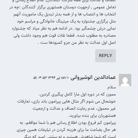
انصاف و عدالت برای همه شرکت کنندگان٬ عدم اطلاع رسانی و
تعامل عمومی ٬ ارجهیت دوستان همشهری برگزار کنندگان :چه در
انتخاب ها و انتصاب ها و از همه بدتر تبدیل یک ماموریت آنهم
مثل برگزاری جشنواره به یک میتینگ خانوادگی و مراسم خود
نمایی درش چشمگیر بود .در ادامه هم به نظر میاد که جشنواره
مصادره به مطلوب شده. قطعا نقات قوت هم وجود داشت ولی
اصل اول عدالت به نظر من جزو کمبودها ست .
REPLY
عمادالدین انوشیروانی
on 10 تیر 1394 at 03:52
سلام
ممون که در دوره اول مارا کامل پیگیری کردین.
خوشحال می شوم اگر مثال هایی پیرامون باند بازی، تعارفات
غیر معمول، عدم رعایت انصاف و عدالت و ارجعیت
همشهریان برای بنده بیاورید.
پیرامون کم فروغ بودن اطلاع رسانی هم با شما موافقم. به
هر حال بضاعت ما برای هزینه کردن در تبلیغات همین چیزی
است که شما شاهدش هستید و نه بیشتر. امید که دیگر