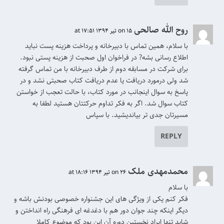
روح الله صالحی
on 15 تیر 1394 at 17:51
با سلام، همین تماس با دبیرخانه و پرداخت هزینه پست نباید
اطلاع رسانی بشه? در فراخوان اول صحبت از هزینه پستی نبود.
برای شرکت در مسابقه دوم از طرف دبیرخانه با من تماس گرفته
شد ولی درمورد دریافت یا عدم دریافت کتاب صحبتی نشد و در
پاسخ به سوال اینجانب در مورد کتاب، با حالت تعجب از خواستن
کتاب سوال شد. اگر به فکر تداوم حرکتتان هستید لطفا به
مسیرتان جدی‌ تر بیاندیشید. با سپاس
REPLY
محمدمهدی ملک
on 26 تیر 1394 at 18:16
با سلام
فکر کنم یکی از ویژگی های این جشنواره خصوصی بودنش باشه و
دیگر اینکه چند جوان دور هم با دغدغه ای فرهنگی راه انداختن و
شاید تنها ایراد نخستین دوره آن این بود که موضوع کاملا