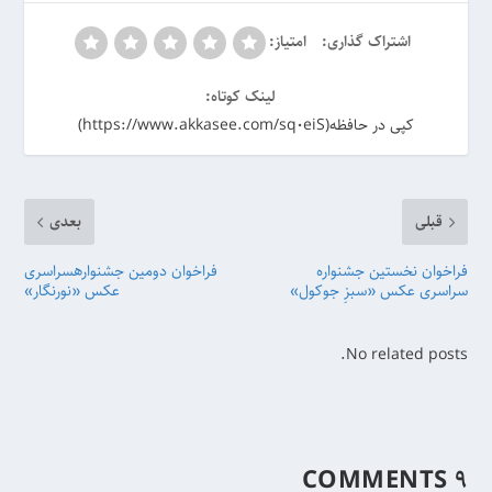
اشتراک گذاری:
امتیاز:
لینک کوتاه:
کپی در حافظه(https://www.akkasee.com/sq0eiS)
قبلی
بعدی
فراخوان نخستین جشنواره
فراخوان دومین جشنوارهسراسری
سراسری عکس «سبزِ جوکول»
عکس «نورنگار»
No related posts.
۹ COMMENTS