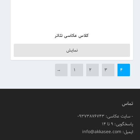
کلاس عکاسی تئاتر
نمایش
→
۱
۲
۳
۴
تماس
- سایت عکاسی: 09373876743
پاسخگویی: ۹ تا ۱۴
ایمیل: info@akkasee.com