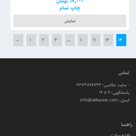
18,000
تومان
چاپ تمام
نمایش
→
۱
۲
۳
…
۱۰
۱۱
۱۲
۱۳
تماس
- سایت عکاسی: 09373876743
پاسخگویی: ۹ تا ۱۴
ایمیل: info@akkasee.com
راهنما
نقشه سایت