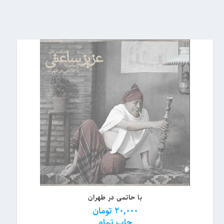
s
t
با حاتمی در طهران
20,000
تومان
چاپ تمام