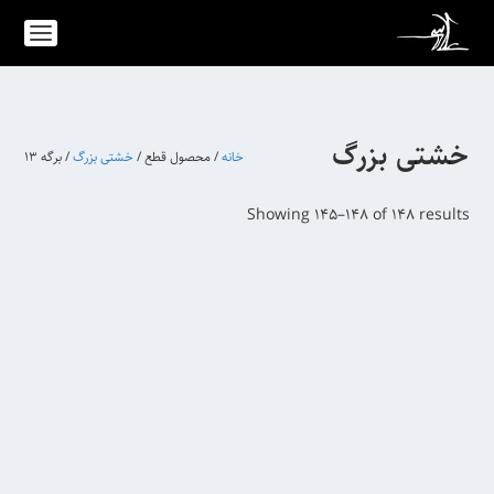
خشتی بزرگ
خانه
/ محصول قطع /
خشتی بزرگ
/ برگه 13
S
Showing 145–148 of 148 results
o
r
t
e
d
b
y
l
a
t
e