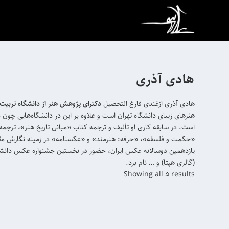
هادی آذری
هادی آذری ازغندی فارغ التحصیل
دکترای پژوهش هنر از دانشگاه تربیت
هنرهای زیبای دانشگاه تهران است و علاوه بر این در دانشگاه‌هایی چو
است. در سابقه کاری او تألیف و ترجمه کتاب «مبانی تاریخ هنر»، ترجم
«حکمت و فلسفه»، «حرفه: هنرمند» و «عکسنامه» در زمینه نگارش مقال
یازدهمین دوسالانه عکس ایران، حضور در نخستین جشنواره عکس دانشج
(گالری هپتا) و … نام برد.
S
Showing all 5 results
o
r
t
e