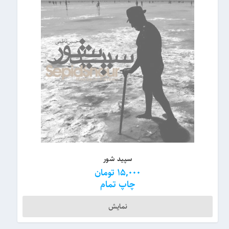
سپید شور
15,000
تومان
چاپ تمام
نمایش