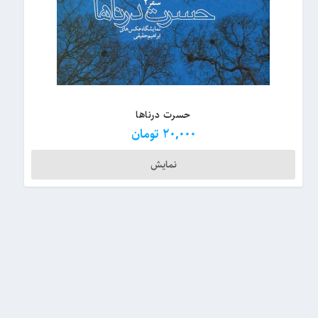
حسرت درناها
20,000
تومان
نمایش