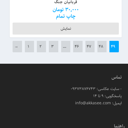
قربانیان جنگ
30,000
تومان
چاپ تمام
نمایش
→
۱
۲
۳
…
۴۶
۴۷
۴۸
۴۹
تماس
- سایت عکاسی: 09373876743
پاسخگویی: ۹ تا ۱۴
ایمیل: info@akkasee.com
راهنما