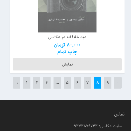
دید خلاقانه در عکاسی
80,000
تومان
چاپ تمام
نمایش
→
۱
۲
۳
…
۵
۶
۷
۸
۹
←
تماس
- سایت عکاسی: 09373876743