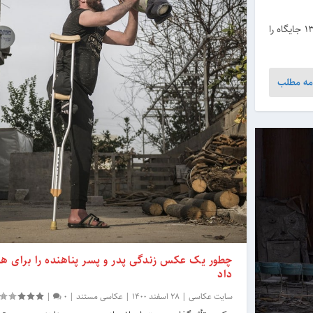
عکاسان ایرانی از مجموع 70 اثر برگزیده در رقابت عکس سال آسیا، 13 جایگاه را
مه مطلب
چطور یک عکس زندگی پدر و پسر پناهنده را برای ه
داد
سایت عکاسی
|
28 اسفند 1400
|
عکاسی مستند
|
0
|