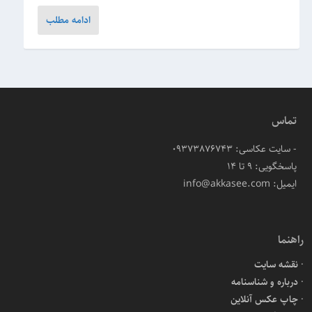
ادامه مطلب
تماس
- سایت عکاسی: 09373876743
پاسخگویی: ۹ تا ۱۴
ایمیل: info@akkasee.com
راهنما
نقشه سایت
درباره و شناسنامه
چاپ عکس آنلاین