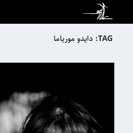
TAG:
دایدو موریاما