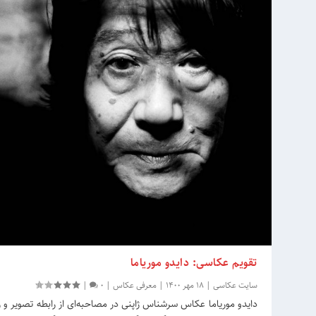
تقویم عکاسی: دایدو موریاما
سایت عکاسی
|
18 مهر 1400
|
معرفی عکاس
|
0
|
دایدو موریاما عکاس سرشناس ژاپنی در مصاحبه‌ای از رابطه تصویر و ز