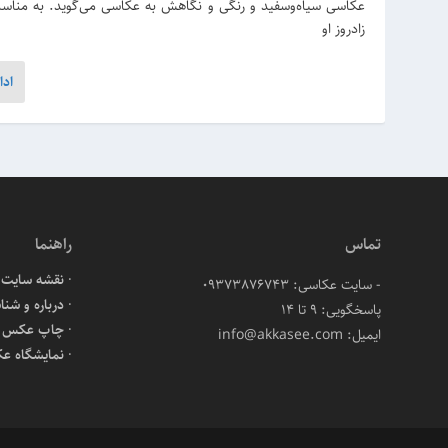
زادروز او
ادا
تماس
راهنما
نقشه سایت
- سایت عکاسی: 09373876743
درباره و شنا
پاسخگویی: ۹ تا ۱۴
چاپ عکس آن
ایمیل: info@akkasee.com
نمایشگاه ع