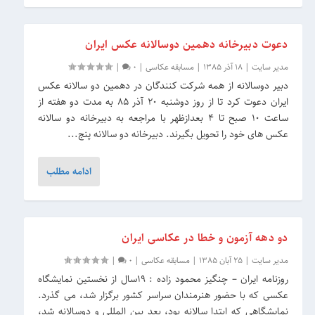
دعوت دبیرخانه دهمین دوسالانه عکس ایران‏
مدیر سایت
|
18 آذر 1385
|
مسابقه عکاسی
|
0
|
دبیر دوسالانه از همه شرکت کنندگان در دهمین دو سالانه عکس
ایران دعوت کرد تا از روز دوشنبه 20 آذر 85 به مدت دو هفته ‏از
ساعت 10 صبح تا 4 بعدازظهر با مراجعه به دبیرخانه دو سالانه
عکس های خود را تحویل بگیرند. ‏دبیرخانه دو سالانه پنج...
ادامه مطلب
دو دهه آزمون و خطا در عکاسی ایران
مدیر سایت
|
25 آبان 1385
|
مسابقه عکاسی
|
0
|
روزنامه ایران – چنگیز محمود زاده : ۱۹سال از نخستین نمایشگاه
عکسى که با حضور هنرمندان سراسر کشور برگزار شد، مى گذرد.
نمایشگاهى که ابتدا سالانه بود، بعد بین المللى و دوسالانه شد،