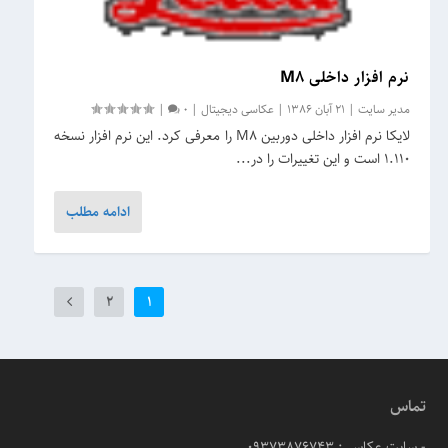
نرم افزار داخلی M8
مدیر سایت
|
21 آبان 1386
|
عکاسی دیجیتال
|
0
|
لایکا نرم افزار داخلی دوربین M8 را معرفی کرد. این نرم افزار نسخه
1.110 است و این تغییرات را در...
ادامه مطلب
2
1
تماس
- سایت عکاسی: 09373876743