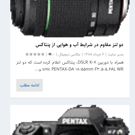
دو لنز مقاوم در شرایط آب و هوایی از پنتاکس
مدیر سایت
|
6 خرداد 1388
|
عکاسی دیجیتال
|
0
|
همراه با دوربین DSLR K-7، پنتاکس اعلام کرده است که دو لنز
smc PENTAX-DA 18-55mm F3.5-5.6AL WR و...
ادامه مطلب