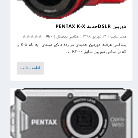
دوربین DSLRجدید PENTAX K-X
مدیر سایت
|
31 شهریور 1388
|
عکاسی دیجیتال
|
0
|
پنتاکس عرضه دوربین جدیدی در رده بالای مبتدی به نام K-x را
که بر اساس دوربین سابق K2000 ...
ادامه مطلب