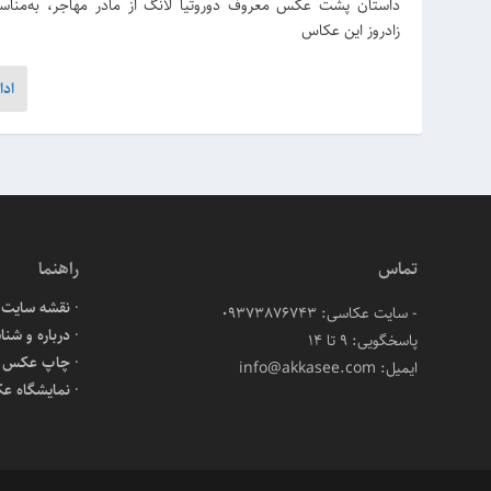
زادروز این عکاس
ادا
تماس
راهنما
نقشه سایت
- سایت عکاسی: 09373876743
درباره و شنا
پاسخگویی: ۹ تا ۱۴
چاپ عکس آن
ایمیل: info@akkasee.com
نمایشگاه ع