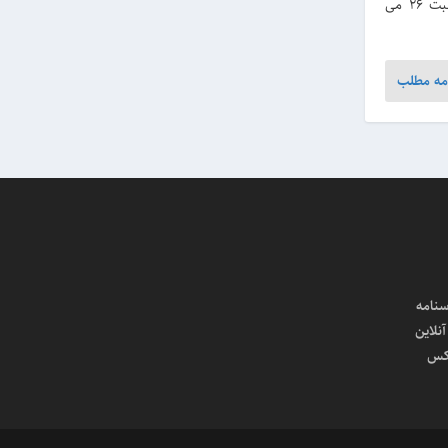
داستان پشت عکس معروف دوروتیا لانگ از مادر مهاجر، به‌مناسبت 26 می
مه مطلب
سنامه
لاین
کس