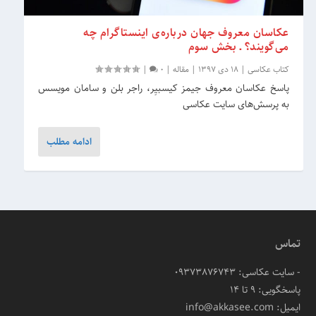
عکاسان معروف جهان درباره‌ی اینستاگرام چه
می‌گویند؟ ـ بخش سوم
کتاب عکاسی
|
18 دی 1397
|
مقاله
|
0
|
پاسخ عکاسان معروف جیمز کیسبیِر، راجر بلن و سامان مویسس
به پرسش‌های سایت عکاسی
ادامه مطلب
تماس
- سایت عکاسی: 09373876743
پاسخگویی: ۹ تا ۱۴
ایمیل: info@akkasee.com