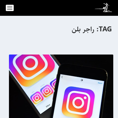
TAG:
راجر بلن