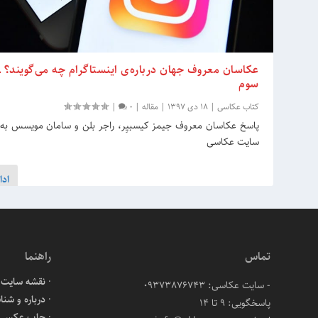
عکاسان معروف جهان درباره‌ی اینستاگرام چه می‌گویند؟ 
سوم
کتاب عکاسی
|
18 دی 1397
|
مقاله
|
0
|
پاسخ عکاسان معروف جیمز کیسبیِر، راجر بلن و سامان مویسس به
سایت عکاسی
ادا
تماس
راهنما
نقشه سایت
- سایت عکاسی: 09373876743
درباره و شنا
پاسخگویی: ۹ تا ۱۴
چاپ عکس آن