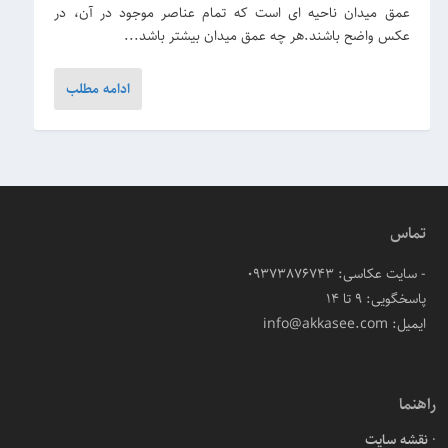
عمق میدان ناحیه ای است که تمام عناصر موجود در آن، در
عکس واضح باشند.هر چه عمق میدان بیشتر باشد...
ادامه مطلب
تماس
- سایت عکاسی: 09373876743
پاسخگویی: ۹ تا ۱۴
ایمیل: info@akkasee.com
راهنما
نقشه سایت