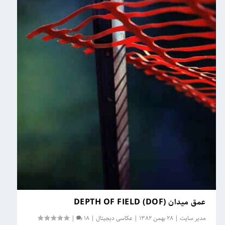
عمق میدان (DEPTH OF FIELD (DOF
مدیر سایت
|
28 بهمن 1382
|
عکاسی دیجیتال
|
18
|