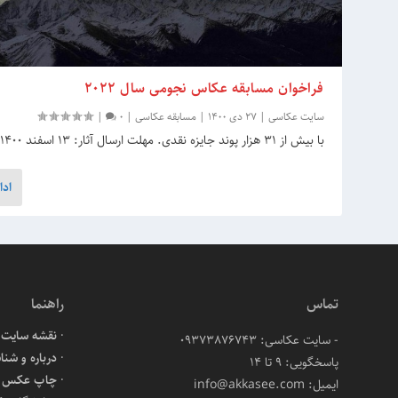
فراخوان مسابقه عکاس نجومی سال 2022
سایت عکاسی
|
27 دی 1400
|
مسابقه عکاسی
|
0
|
با بیش از 31 هزار پوند جایزه نقدی. مهلت ارسال آثار: 13 اسفند 1400
ادا
تماس
راهنما
نقشه سایت
- سایت عکاسی: 09373876743
درباره و شنا
پاسخگویی: ۹ تا ۱۴
چاپ عکس آن
ایمیل: info@akkasee.com