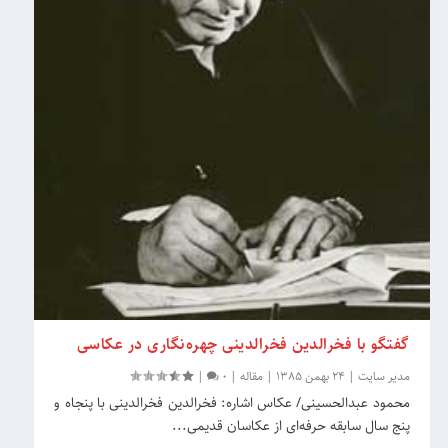
گفتگو با فخرالدین فخرالدینی چهره‌نگاری در عکاسی
مدیر سایت
|
24 بهمن 1385
|
مقاله
|
0
|
محمود عبدالحسینی/ عکاس اشاره: فخرالدین فخرالدینی با پنجاه و
پنج سال سابقه حرفه‌ای از عکاسان قدیمی...