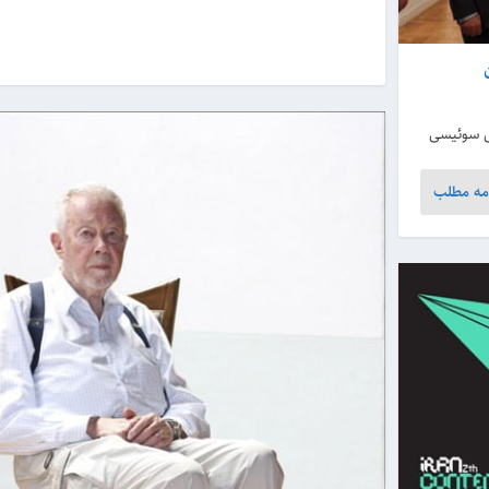
س سوئیسی
مه مطلب