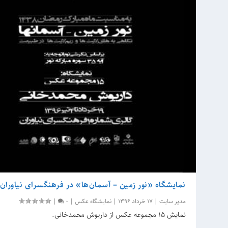
نمایشگاه «نور زمین – آسمان‌ها» در فرهنگسرای نیاوران
مدیر سایت
|
17 خرداد 1396
|
نمایشگاه عکس
|
0
|
نمایش ۱۵ مجموعه عکس از داریوش محمدخانی.