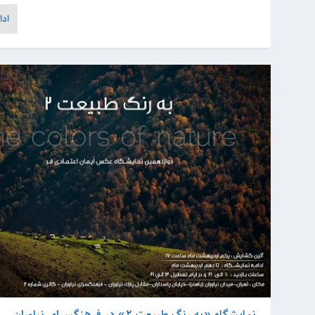
ادا
نمایشگاه «به رنگ طبیعت ۲» در فرهنگسرای نیاوران