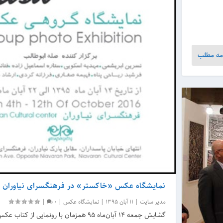
مه مطلب
نمایشگاه عکس «خاکستر» در فرهنگسرای نیاوران
مدیر سایت
|
11 آبان 1395
|
نمایشگاه عکس
|
0
|
گشایش جمعه ۱۴ آبان‌ماه ۹۵ همزمان با رونمایی از کتاب عکس «۹».