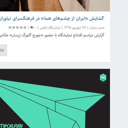
گشایش «ایران از چشم‌های هما» در فرهنگسرای نیاوران
مدیر سایت
|
28 شهریور 1395
|
نمایشگاه عکس
|
0
|
گزارش مراسم افتتاح نمایشگاه با حضور «جورج گئورگ ژرستر» عکا
ادا