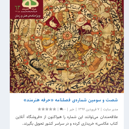
شصت‌ و‌ سومین شماره‌ی فصلنامه «حرفه هنرمند»
مدیر سایت
|
7 فروردین 1396
|
خبر
|
0
|
علاقه‌مندان می‌توانند این شماره را هم‌اکنون از «فروشگاه آنلاین
کتاب عکاسی» خریداری کرده و در سراسر کشور تحویل بگیرند.