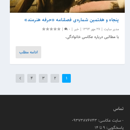
پنجاه و هفتمین شماره‌ی فصلنامه «حرفه هنرمند»
مدیر سایت
|
27 مهر 1394
|
خبر
|
0
|
با مطالبی درباره عکاسی خانوادگی.
ادامه مطلب
4
3
2
1
تماس
- سایت عکاسی: 09373876743
پاسخگویی: ۹ تا ۱۴