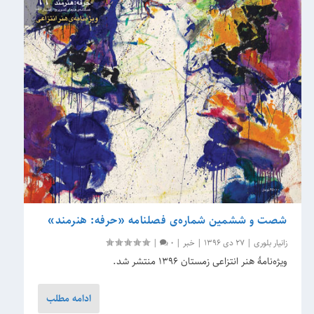
شصت و ششمین شماره‌ی فصلنامه «حرفه: هنرمند»
زانیار بلوری
|
27 دی 1396
|
خبر
|
0
|
ویژه‌نامۀ هنر انتزاعی زمستان ۱۳۹۶ منتشر شد.
ادامه مطلب