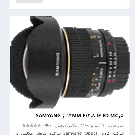
لنز14MM F/2.8 IF ED MC از SAMYANG
مدیر سایت
|
31 شهریور 1388
|
عکاسی دیجیتال
|
0
|
شرکت کره‌ای Samyang Optics سازنده لنزهای عکاسی و