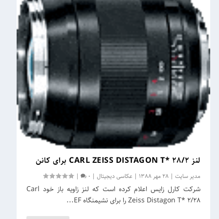
لنز CARL ZEISS DISTAGON T* 28/2 برای کانن
مدیر سایت
|
28 مهر 1388
|
عکاسی دیجیتال
|
0
|
شرکت کارل زایس اعلام کرده است که لنز زاویه باز خود Carl
Zeiss Distagon T* 2/28 را برای نشیمنگاه EF...