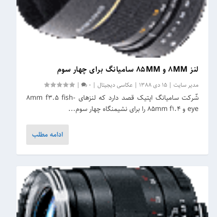
لنز 8MM و 85MM سامیانگ برای چهار سوم
مدیر سایت
|
15 دی 1388
|
عکاسی دیجیتال
|
0
|
شّرکت سامیانگ اپتیک قصد دارد که لنزهای 8mm f3.5 fish-
eye و 85mm f1.4 را برای نشیمنگاه چهار سوم...
ادامه مطلب