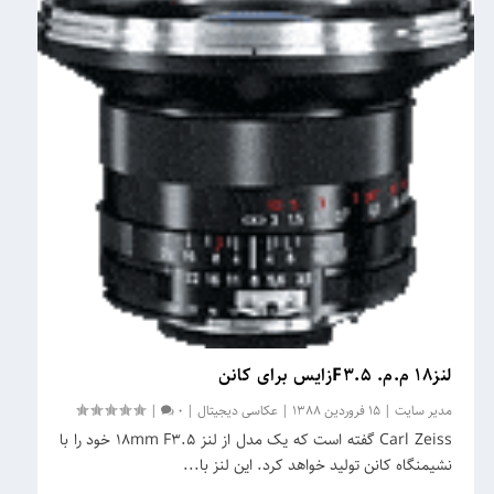
لنز18 م.م. F3.5زایس برای کانن
مدیر سایت
|
15 فروردین 1388
|
عکاسی دیجیتال
|
0
|
Carl Zeiss گفته است که یک مدل از لنز 18mm F3.5 خود را با
نشیمنگاه کانن تولید خواهد کرد. این لنز با...