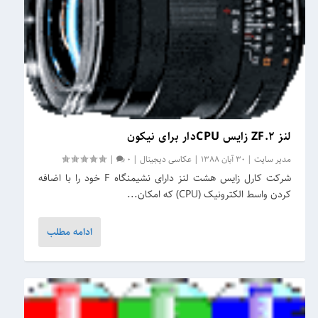
لنز ZF.2 زایس CPUدار برای نیکون
مدیر سایت
|
30 آبان 1388
|
عکاسی دیجیتال
|
0
|
شرکت کارل زایس هشت لنز دارای نشیمنگاه F خود را با اضافه
کردن واسط الکترونیک (CPU) که امکان...
ادامه مطلب