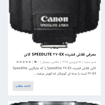
معرفی فلاش فشرده SPEEDLITE 270EX کانن
مدیر سایت
|
15 فروردین 1388
|
عکاسی دیجیتال
|
0
|
کانن فلاش فشرده Speedlite 270EX را که جایگزین Speedlite
220EX است با بدنه ای کوچکتر اما قویتر عرضه...
ادامه مطلب