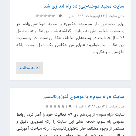
سایت مجید دوخته‌چی‌زاده راه اندازی شد
مدیر سایت
|
24 اردیبهشت 1390
|
خبر
|
0
|
برای نخستین بار مجموعه عکس‌های مجید دوخته‌چی‌زاده در
وب‌سایت شخصی‌اش به نمایش گذاشته شد. این عکس‌ها، حاصل
۲۶ سال فعالیت در زمینه‌های مختلف عکاسی است. در وب‌سایت
این عکاس می‌خوانیم: «برای من عکاسی یک شغل نیست بلکه
مفهومی از زندگی...
ادامه مطلب
سایت «راه سوم» با موضوع فتوژورنالیسم
مدیر سایت
|
12 دی 1389
|
خبر
|
0
|
سایت «راه سوم» از یازدهم دی 89 فعالیت خود را آغاز کرد. روابط
عمومی راه سوم، هدف اصلی این سایت را ارائه تصویری دقیق و
مستمر از وجوه مختلف هنر «فتوژورنالیسم»، ارائه مباحث آموزشی
و بالا بردن سطح کیفی این هنر معاصر و جهانی به زبان...