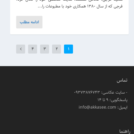
فرجی که از سال 1380 همکاری خود با مطبوعات را...
ادامه مطلب
4
3
2
1
تماس
- سایت عکاسی: 09373876743
پاسخگویی: ۹ تا ۱۴
ایمیل: info@akkasee.com
راهنما