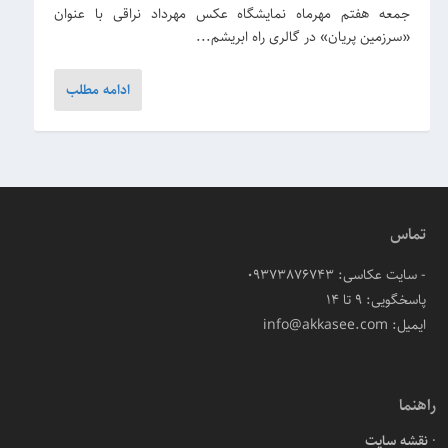
جمعه هفتم مهرماه نمایشگاه عکس مهرداد نراقی با عنوان
«سرزمین پریان» در گالری راه ابریشم...
ادامه مطلب
تماس
- سایت عکاسی: 09373876743
پاسخگویی: ۹ تا ۱۴
ایمیل: info@akkasee.com
راهنما
نقشه سایت