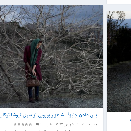
پس دادن جایزهٔ ۵۰ هزار یورویی از سوی نیوشا توکلیان
مدیر سایت
|
24 شهریور 1393
|
خبر
|
12
|