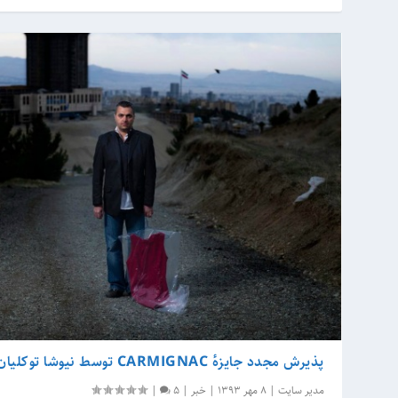
پذیرش مجدد جایزهٔ CARMIGNAC توسط نیوشا توکلیان
مدیر سایت
|
8 مهر 1393
|
خبر
|
5
|