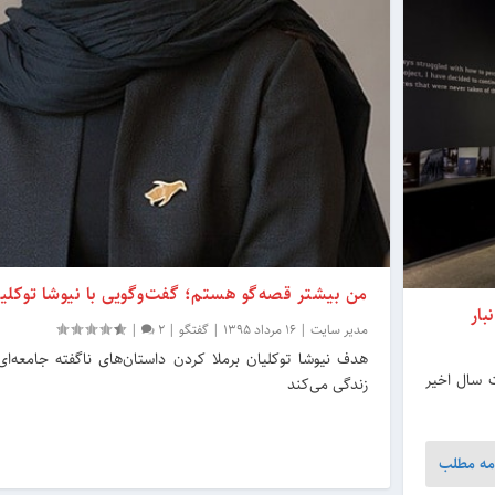
من بیشتر قصه‌گو هستم؛ گفت‌وگویی با نیوشا توکلی
بار
مدیر سایت
|
16 مرداد 1395
|
گفتگو
|
2
|
هدف نیوشا توکلیان برملا کردن داستان‌های ناگفته جامعه‌
 سال اخیر
زندگی می‌کند
مه مطلب