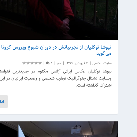
نیوشا توکلیان از تجربیاتش در دوران شیوع ویروس کرونا د
می‌گوید
سایت عکاسی
|
11 فروردین 1399
|
خبر
|
2
|
نیوشا توکلیان عکاس ایرانی آژانس مگنوم در جدیدترین فتواست
وبسایت نشنال جئوگرافیک تجارب شخصی و وضعیت ایرانیان در این ب
اشتراک گذاشته است.
ادا