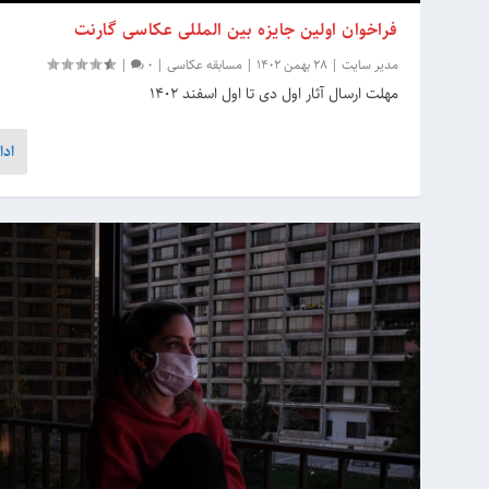
فراخوان اولین جایزه بین المللی عکاسی گارنت
مدیر سایت
|
28 بهمن 1402
|
مسابقه عکاسی
|
0
|
مهلت ارسال آثار اول دی تا اول اسفند 1402
ادا