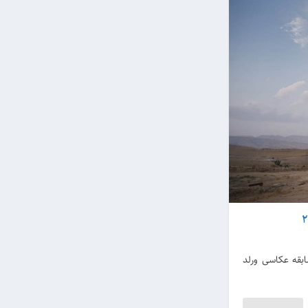
امزد جایزه 64مین دوره مسابقه عکاسی ورلد