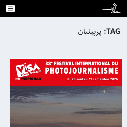
TAG:
پرپینیان