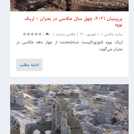
پرپینیان 2021: چهل سال عکاسی در بحران – اریک
بووه
سایت عکاسی
|
10 شهریور 1400
|
عکاسی مستند
|
0
|
اریک بووه فتوژورنالیست شناخته‌شده از چهار دهه عکاسی در
بحران می‌گوید.
ادامه مطلب