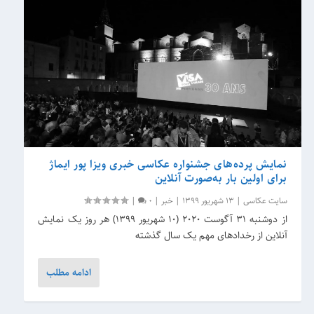
نمایش پرده‌های جشنواره عکاسی خبری ویزا پور ایماژ
برای اولین بار به‌صورت آنلاین
سایت عکاسی
|
13 شهریور 1399
|
خبر
|
0
|
از دوشنبه 31 آگوست 2020 (10 شهریور 1399) هر روز یک نمایش
آنلاین از رخدادهای مهم یک سال گذشته
ادامه مطلب