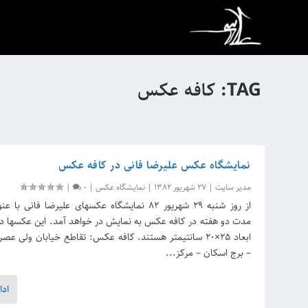
TAG:
کافه عکس
نمایشگاه عکس علیرضا فانی در کافه عکس
مدیر سایت
|
27 شهریور 1382
|
نمایشگاه عکس
|
0
|
از روز شنبه 29 شهریور 82 نمایشگاه عکسهای علیرضا فانی
مدت دو هفته در کاف
ابعاد 25×20 سانتیمتر هستند. کافه عکس: تقاطع خیابان ولی عص
– برج اسکان – مرکز...
ادا