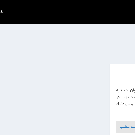
خب
 با عنوان شب به
ه عکس به نمایش در خواهد آمد. این عکس‎ها دیجیتال و در
ر و میرداماد
مه مطلب