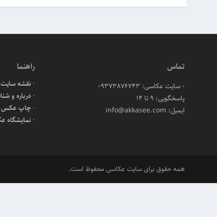
تماس
راهنما
نقشه سایت
- سایت عکاسی: 09373876743
درباره و شنا
پاسخگویی: ۹ تا ۱۴
چاپ عکس آن
ایمیل: info@akkasee.com
نمایشگاه ع
همه حقوق برای سایت عکاسی محفوظ است.