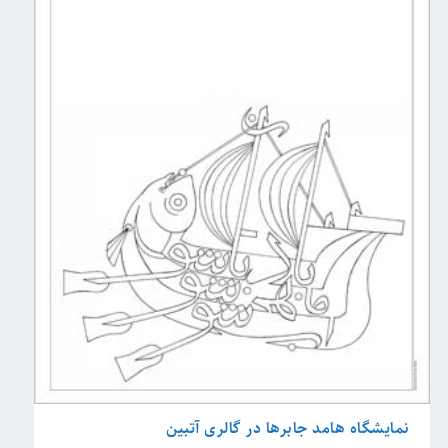
نمایشگاه هامد جابرها در گالری آتبین