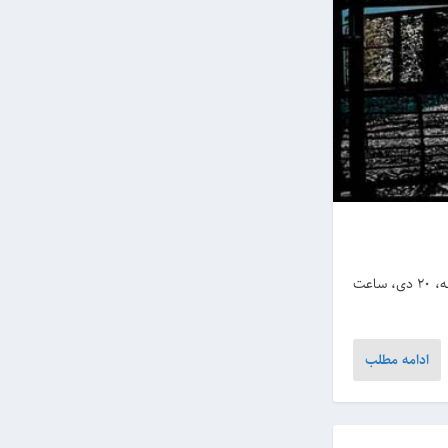
نمایشگاه عکس طناز گیوی با عنوان "در ستایش آبی" روز جمعه، 20 دی، ساعت
ادامه مطلب