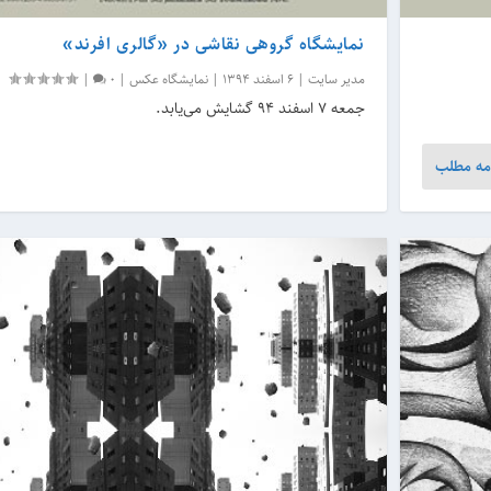
نمایشگاه گروهی نقاشی در «گالری افرند»
مدیر سایت
|
6 اسفند 1394
|
نمایشگاه عکس
|
0
|
جمعه ۷ اسفند ۹۴ گشایش می‌یابد.
مه مطلب