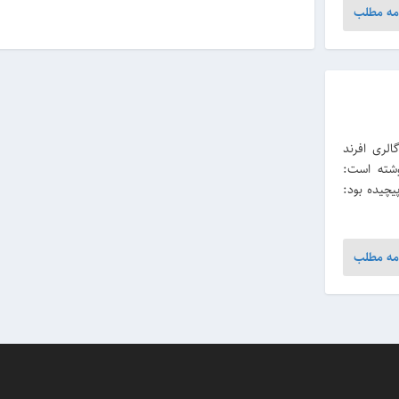
مه مطلب
جمعه 18 فروردین در گالری افرند
وشته است:
یچیده بود:
مه مطلب