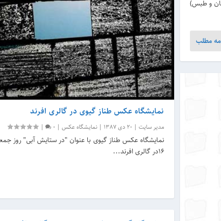
هان و طبس)
مه مطلب
نمایشگاه عکس طناز گیوی در گالری افرند
مدیر سایت
|
20 دی 1387
|
نمایشگاه عکس
|
0
|
16در گالری افرند...