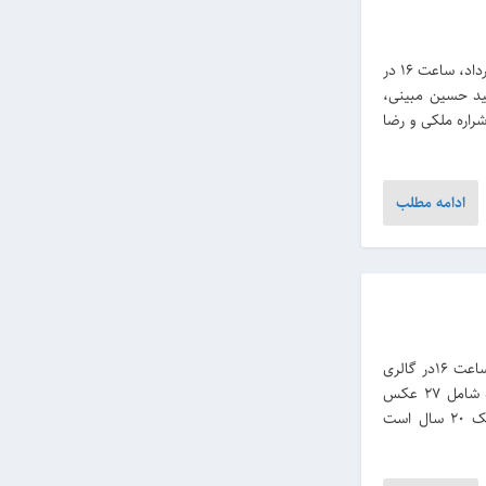
نمایشگاه گروهی عکس مدرسه عکاسی دماوند روز شنبه، 4 خرداد، ساعت 16 در
ید حسین مبینی،
راره ملکی و رضا
ادامه مطلب
اولین نمایشگاه عکس مرتضی تدینی پور روز جمعه، 11 آبان، ساعت 16در گالری
افرند افتتاح می شود. این نمایشگاه با موضوع سایه و پنجره شامل 27 عکس
رنگی 40×30 است. تدینی پور که لیسانس حقوق دارد نزدیک 20 سال است