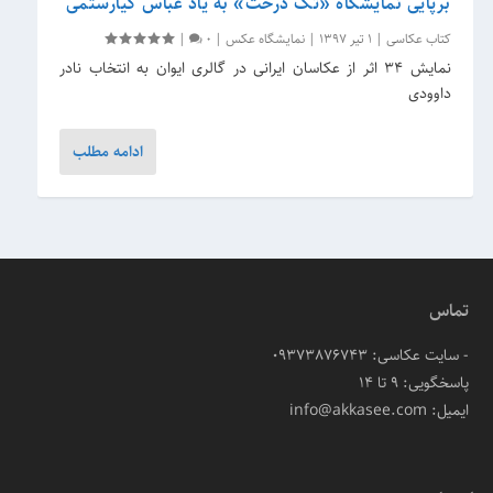
برپایی نمایشگاه «تک درخت» به یاد عباس کیارستمی
کتاب عکاسی
|
1 تیر 1397
|
نمایشگاه عکس
|
0
|
نمایش 34 اثر از عکاسان ایرانی در گالری ایوان به انتخاب نادر
داوودی
ادامه مطلب
تماس
- سایت عکاسی: 09373876743
پاسخگویی: ۹ تا ۱۴
ایمیل: info@akkasee.com