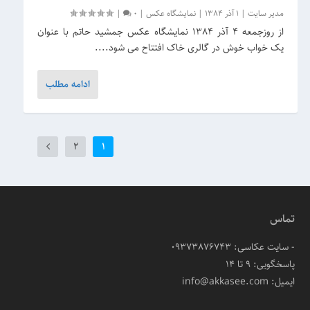
مدیر سایت
|
1 آذر 1384
|
نمایشگاه عکس
|
0
|
از روزجمعه 4 آذر 1384 نمایشگاه عکس جمشید حاتم با عنوان
یک خواب خوش در گالری خاک افتتاح می شود....
ادامه مطلب
2
1
تماس
- سایت عکاسی: 09373876743
پاسخگویی: ۹ تا ۱۴
ایمیل: info@akkasee.com