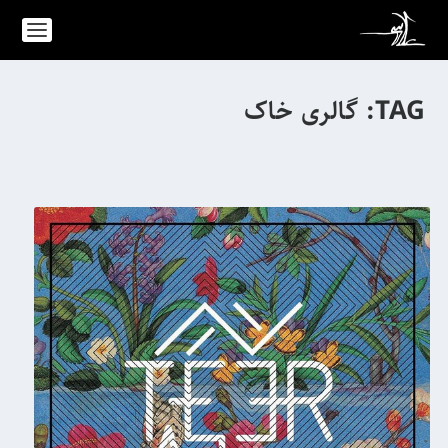
TAG:
گالری خاک