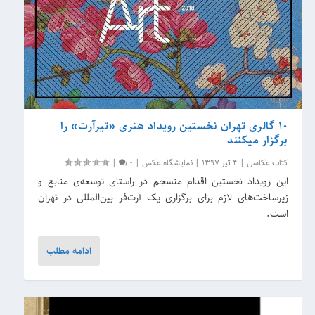
10 گالری تهران نخستین رویداد هنری «تیرآرت» را
برگزار می‎کنند
کتاب عکاسی
|
4 تیر 1397
|
نمایشگاه عکس
|
0
|
این رویداد نخستین اقدام منسجم در راستای توسعه‌ی منابع و
زیرساخت‌های لازم برای برگزاری یک آرت‌فر بین‌المللی در تهران
است.
ادامه مطلب