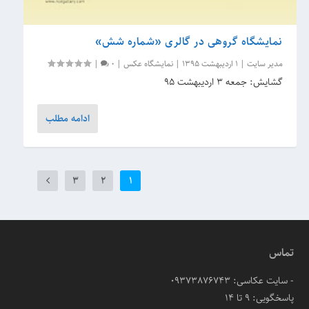
نمایشگاه گروهی در گالری «شماره شش»
مدیر سایت
|
1 اردیبهشت 1395
|
نمایشگاه عکس
|
0
|
گشایش: جمعه ۳ اردیبهشت ۹۵
ادامه مطلب
3
2
1
تماس
- سایت عکاسی: 09373876743
پاسخگویی: ۹ تا ۱۴