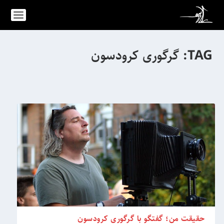
TAG:
گرگوری کرودسون
حقیقت من؛ گفتگو با گرگوری کرودسون