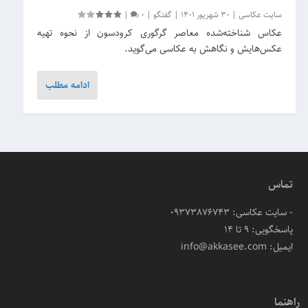
سایت عکاسی
|
30 شهریور 1401
|
گفتگو
|
0
|
عکاس شناخته‌شده معاصر گرگوری کرودسون از نحوه تهیه
عکس‌هایش و نگاهش به عکاسی می‌گوید.
ادامه مطلب
تماس
- سایت عکاسی: 09373876743
پاسخگویی: ۹ تا ۱۴
ایمیل: info@akkasee.com
راهنما