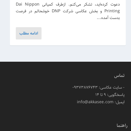
دعوت کرده‌اید، تشکر می‌کنم. ازطرف کمپانی Dai Nippon
Printing و بخش عکاسی شرکت DNP خوشحالم در فرصت
بدست آمده...
ادامه مطلب
تماس
- سایت عکاسی: 09373876743
پاسخگویی: ۹ تا ۱۴
ایمیل: info@akkasee.com
راهنما