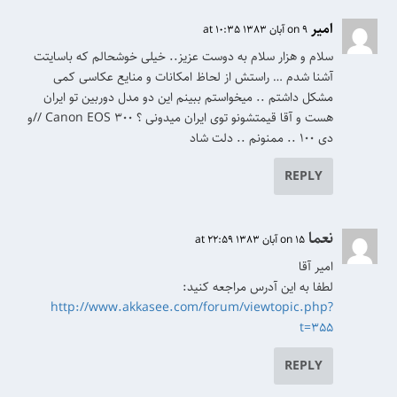
امیر
on 9 آبان 1383 at 10:35
سلام و هزار سلام به دوست عزیز.. خیلی خوشحالم که باسایتت
آشنا شدم … راستش از لحاظ امکانات و منایع عکاسی کمی
مشکل داشتم .. میخواستم ببینم این دو مدل دوربین تو ایران
هست و آقا قیمتشونو توی ایران میدونی ؟ Canon EOS 300 //و
دی ۱۰۰ .. ممنونم .. دلت شاد
REPLY
نعما
on 15 آبان 1383 at 22:59
امیر آقا
لطفا به این آدرس مراجعه کنید:
http://www.akkasee.com/forum/viewtopic.php?
t=355
REPLY