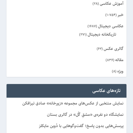
آموزش عکاسی
(28)
خبر
(10754)
عکاسی دیجیتال
(1687)
تاریکخانه دیجیتال
(271)
گالری عکس
(62)
مقاله
(836)
ویژه
(8)
تازه‌های عکاسی
نمایش منتخبی از عکس‌های مجموعه «زورخانه» صادق تیرافکن
نمایشگاه دو نفره‌ی «مشقِ گُل» در گالری بستان
پرسش‌هایی بدون پاسخ؛ گفت‌وگوهایی با دُوین مایکلز