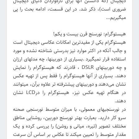
دیجیتال (که دانستن آنها برای تازه‌واردان دنیای دیجیتال
ضروری است)، ذکر شد. در این قسمت، ادامه بحث را پی
میگیریم…
هیستوگرام: نورسنج قرن بیست و یکم!
هیستوگرام یکی از مفیدترین امکانات عکاسی دیجیتال است
و جالب آنکه در اکثر موارد نیز بدرستی شناخته نشده و مورد
استفاده قرار نمیگیرد .بسیاری از دوربینها، چه مدلهای ارزان
و چه دوربینهای DSLR ، قادرند که هیستوگرام را نمایش
دهند. بسیاری از‌ آنها هیستوگرام را فقط پس از تهیه عکس
نشان می‌دهند و دوربینهای پیشترفته تر علاوه برآن، میتوانند
در هنگام تهیه عکس نیز، هیستوگرام را درLCD نشان
دهند.
در نورسنجیهای معمولی، با میزان متوسط نورسنجی صحنه
سرو کار دارید. بعبارت بهتر نورسنج دوربین، روشنایی مناطق
مختلف تصویر (تیره، میانی و روشن) را یررسی کرده و یک
مقدار متوسط را تعیین میکند تا عکاس بر اساس آن سرعت