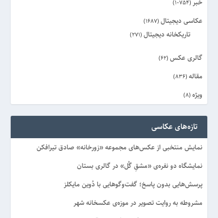
خبر
(10754)
عکاسی دیجیتال
(1687)
تاریکخانه دیجیتال
(271)
گالری عکس
(62)
مقاله
(836)
ویژه
(8)
تازه‌های عکاسی
نمایش منتخبی از عکس‌های مجموعه «زورخانه» صادق تیرافکن
نمایشگاه دو نفره‌ی «مشقِ گُل» در گالری بستان
پرسش‌هایی بدون پاسخ؛ گفت‌وگوهایی با دُوین مایکلز
مشروطه به روایت تصویر در موزه‌ی عکسخانه شهر