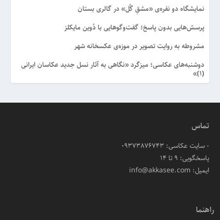
نمایشگاه دو نفره‌ی «مشقِ گُل» در گالری بستان
پرسش‌هایی بدون پاسخ؛ گفت‌وگوهایی با دُوین مایکلز
مشروطه به روایت تصویر در موزه‌ی عکسخانه شهر
دوشنبه‌های عکاسی؛ میزگرد «نگاهی به آثار نسل جدید عکاسان ایرانی
(۱)»
تماس
- سایت عکاسی: 09373876743
پاسخگویی: ۹ تا ۱۴
ایمیل: info@akkasee.com
راهنما