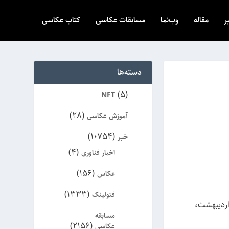
ر
مقاله
وب‌نما
مسابقات عکاسی
کتاب عکاسی
دسته‌ها
(5)
NFT
(28)
آموزش عکاسی
(10754)
خبر
(4)
اخبار فناوری
(156)
عکاس
(1333)
فتولینک
صتمین سال اشغال فلسطین نمایشگاهی از عکس های سلیمان غوندوز با عنوان "قبله اول" روز سه شنبه، 17 اردیبهشت،
مسابقه
(2156)
عکاسی