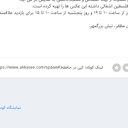
فلسطین اشغالی داشته این عکس ها را تهیه کرده است.
این نمایشگاه تا روز سه شنبه، 24 اردیبهشت، هر روز از ساعت 10 تا 19 و روز پنجشنبه ا
ن مظفر، نبش بزرگمهر.
کپی در حافظه(https://www.akkasee.com/sp5awK)
لینک کوتاه:
نمابشگاه کودک