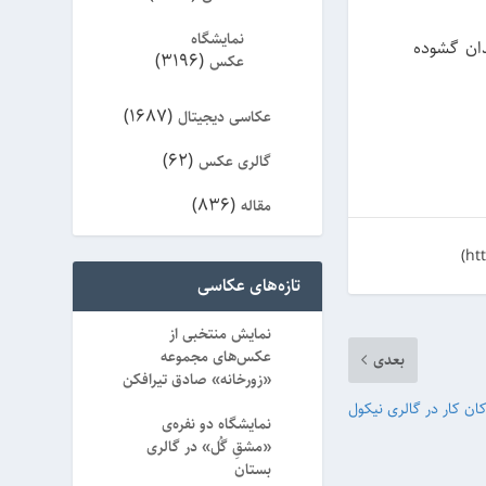
نمایشگاه
ز ساعت 10 تا 15 برای بازدید علاقمندان گشوده
(3196)
عکس
(1687)
عکاسی دیجیتال
(62)
گالری عکس
(836)
مقاله
(8)
ویژه
تازه‌های عکاسی
نمایش منتخبی از
عکس‌های مجموعه
بعدی
«زورخانه» صادق تیرافکن
ان کار در گالری نیکول
نمایشگاه دو نفره‌ی
«مشقِ گُل» در گالری
بستان