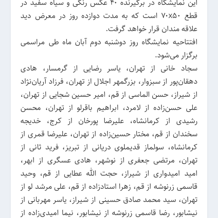
این نمایشگاه در برگیرنده ۴۰ عکس رنگی و سیاه سفید در
قطع ۷۰x۵۰ است که به مدت دوازده روز در معرض دید
علاقه مندان قرار خواهد گرفت.
افتتاحیه نمایشگاه روز دوشنبه دوم آبان ماه طی مراسمی
برگزار می‌شود.
سجاد خانی از تهران، یاسر رضایی از گرمسار، هادی
دهقان‌پور از سبزوار، بزرگمهر اجلال از تهران، فرزاد آریان‌نژاد
از شیراز، حسن الماسی از قم، امیر حسین شجایی از تهران،
علی حسن‌زاده از لامرد، ابراهیم باقرلو از تهران، محسن
رشیدی از کرمانشاه، علیرضا پورخان از کرج، خدیجه
سخندان از قم، مختار حسین‌زاده از تهران، علیرضا قمری از
کرمانشاه، سولماز قدیملوی دریانی از تبریز، فرید ثانی از
تهران، مرتضی جعفری از نوشهر، هادی عسگری از ابهر،
امید امیدواری از شیراز، حجت الله عطایی از قم، وحید
قاسمی زرنوشه از قم، زهرا استاد‌زاده از قم، علی مرشد لو از
تهران، سید محمد صادق حسینی از شیراز، یاسر مهربانی از
نیشابور، رضا قاسمی زرنوشه از نیشابور، نیما امیدی‌زاده از