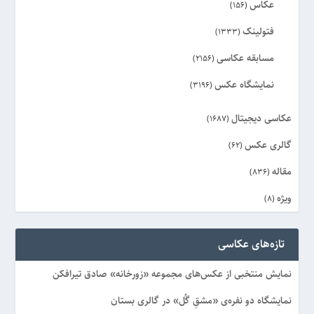
عکاس
(156)
فتولینک
(1333)
مسابقه عکاسی
(2156)
نمایشگاه عکس
(3196)
عکاسی دیجیتال
(1687)
گالری عکس
(62)
مقاله
(836)
ویژه
(8)
تازه‌های عکاسی
نمایش منتخبی از عکس‌های مجموعه «زورخانه» صادق تیرافکن
نمایشگاه دو نفره‌ی «مشقِ گُل» در گالری بستان